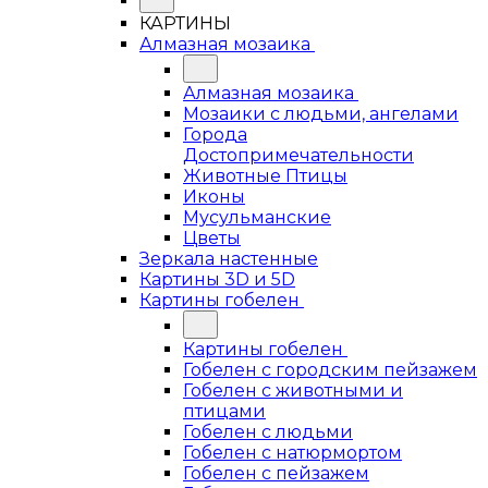
КАРТИНЫ
Алмазная мозаика
Алмазная мозаика
Мозаики с людьми, ангелами
Города
Достопримечательности
Животные Птицы
Иконы
Мусульманские
Цветы
Зеркала настенные
Картины 3D и 5D
Картины гобелен
Картины гобелен
Гобелен с городским пейзажем
Гобелен с животными и
птицами
Гобелен с людьми
Гобелен с натюрмортом
Гобелен с пейзажем