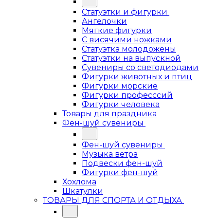
Статуэтки и фигурки
Ангелочки
Мягкие фигурки
С висячими ножками
Статуэтка молодожены
Статуэтки на выпускной
Сувениры со светодиодами
Фигурки животных и птиц
Фигурки морские
Фигурки професссий
Фигурки человека
Товары для праздника
Фен-шуй сувениры
Фен-шуй сувениры
Музыка ветра
Подвески фен-шуй
Фигурки фен-шуй
Хохлома
Шкатулки
ТОВАРЫ ДЛЯ СПОРТА И ОТДЫХА