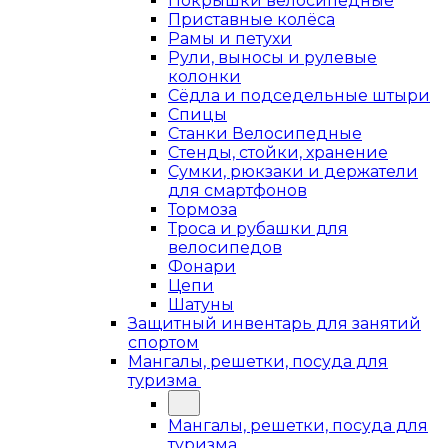
Покрышки велосипедные
Приставные колёса
Рамы и петухи
Рули, выносы и рулевые
колонки
Сёдла и подседельные штыри
Спицы
Станки Велосипедные
Стенды, стойки, хранение
Сумки, рюкзаки и держатели
для смартфонов
Тормоза
Троса и рубашки для
велосипедов
Фонари
Цепи
Шатуны
Защитный инвентарь для занятий
спортом
Мангалы, решетки, посуда для
туризма
Мангалы, решетки, посуда для
туризма