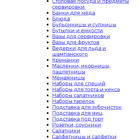
Столовая посуда и предметы
сервировки
Банки для мёда
Блюда
Бульонницы и супницы
Бутылки и ёмкости
Вазы для сервировки
Вазы для фруктов
Ведерки для льда и
шампанского
Креманки
Маслёнки, икорницы,
паштетницы
Менажницы
Наборы для специй
Наборы для торта и кекса
Наборы салатников
Наборы тарелок
Подставка для зубочисток
Подставка для яиц
Подставка под торт
Розетки, соусники
Салатники
Салфетницы и салфетки