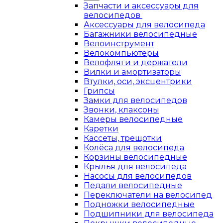
Запчасти и аксессуары для
велосипедов
Аксессуары для велосипеда
Багажники велосипедные
Велоинструмент
Велокомпьютеры
Велофляги и держатели
Вилки и амортизаторы
Втулки, оси, эксцентрики
Грипсы
Замки для велосипедов
Звонки, клаксоны
Камеры велосипедные
Каретки
Кассеты, трещотки
Колёса для велосипеда
Корзины велосипедные
Крылья для велосипеда
Насосы для велосипедов
Педали велосипедные
Переключатели на велосипед
Подножки велосипедные
Подшипники для велосипеда