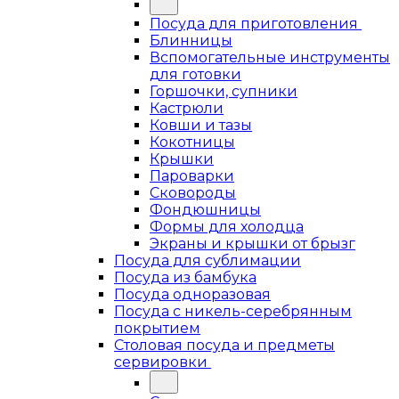
Посуда для приготовления
Блинницы
Вспомогательные инструменты
для готовки
Горшочки, супники
Кастрюли
Ковши и тазы
Кокотницы
Крышки
Пароварки
Сковороды
Фондюшницы
Формы для холодца
Экраны и крышки от брызг
Посуда для сублимации
Посуда из бамбука
Посуда одноразовая
Посуда с никель-серебрянным
покрытием
Столовая посуда и предметы
сервировки