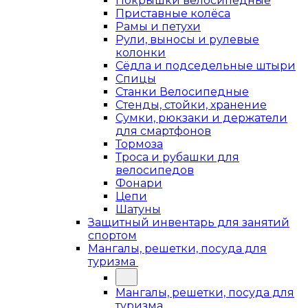
Покрышки велосипедные
Приставные колёса
Рамы и петухи
Рули, выносы и рулевые
колонки
Сёдла и подседельные штыри
Спицы
Станки Велосипедные
Стенды, стойки, хранение
Сумки, рюкзаки и держатели
для смартфонов
Тормоза
Троса и рубашки для
велосипедов
Фонари
Цепи
Шатуны
Защитный инвентарь для занятий
спортом
Мангалы, решетки, посуда для
туризма
Мангалы, решетки, посуда для
туризма