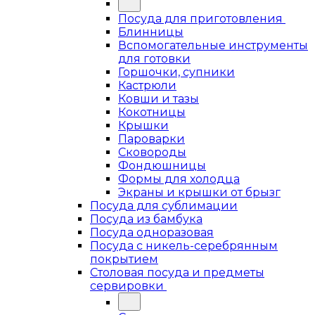
Посуда для приготовления
Блинницы
Вспомогательные инструменты
для готовки
Горшочки, супники
Кастрюли
Ковши и тазы
Кокотницы
Крышки
Пароварки
Сковороды
Фондюшницы
Формы для холодца
Экраны и крышки от брызг
Посуда для сублимации
Посуда из бамбука
Посуда одноразовая
Посуда с никель-серебрянным
покрытием
Столовая посуда и предметы
сервировки