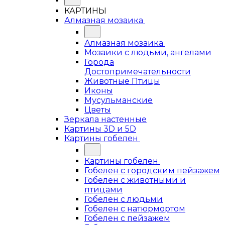
КАРТИНЫ
Алмазная мозаика
Алмазная мозаика
Мозаики с людьми, ангелами
Города
Достопримечательности
Животные Птицы
Иконы
Мусульманские
Цветы
Зеркала настенные
Картины 3D и 5D
Картины гобелен
Картины гобелен
Гобелен с городским пейзажем
Гобелен с животными и
птицами
Гобелен с людьми
Гобелен с натюрмортом
Гобелен с пейзажем