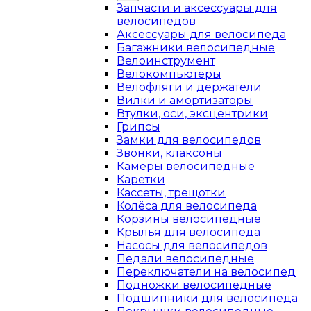
Запчасти и аксессуары для
велосипедов
Аксессуары для велосипеда
Багажники велосипедные
Велоинструмент
Велокомпьютеры
Велофляги и держатели
Вилки и амортизаторы
Втулки, оси, эксцентрики
Грипсы
Замки для велосипедов
Звонки, клаксоны
Камеры велосипедные
Каретки
Кассеты, трещотки
Колёса для велосипеда
Корзины велосипедные
Крылья для велосипеда
Насосы для велосипедов
Педали велосипедные
Переключатели на велосипед
Подножки велосипедные
Подшипники для велосипеда