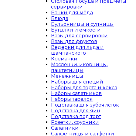
Столовая посуда и предметы
сервировки
Банки для мёда
Блюда
Бульонницы и супницы
Бутылки и ёмкости
Вазы для сервировки
Вазы для фруктов
Ведерки для льда и
шампанского
Креманки
Маслёнки, икорницы,
паштетницы
Менажницы
Наборы для специй
Наборы для торта и кекса
Наборы салатников
Наборы тарелок
Подставка для зубочисток
Подставка для яиц
Подставка под торт
Розетки, соусники
Салатники
Салфетницы и салфетки