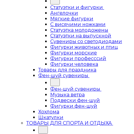
Статуэтки и фигурки
Ангелочки
Мягкие фигурки
С висячими ножками
Статуэтка молодожены
Статуэтки на выпускной
Сувениры со светодиодами
Фигурки животных и птиц
Фигурки морские
Фигурки професссий
Фигурки человека
Товары для праздника
Фен-шуй сувениры
Фен-шуй сувениры
Музыка ветра
Подвески фен-шуй
Фигурки фен-шуй
Хохлома
Шкатулки
ТОВАРЫ ДЛЯ СПОРТА И ОТДЫХА