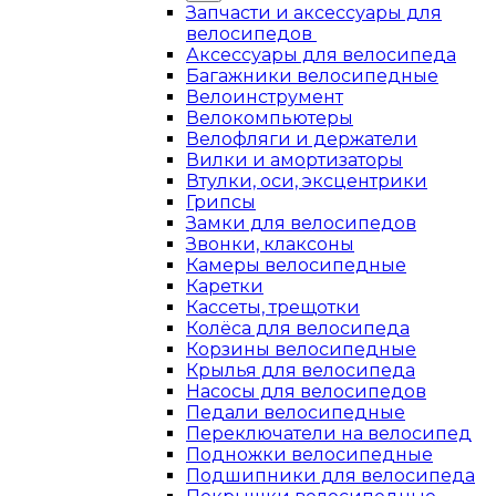
Запчасти и аксессуары для
велосипедов
Аксессуары для велосипеда
Багажники велосипедные
Велоинструмент
Велокомпьютеры
Велофляги и держатели
Вилки и амортизаторы
Втулки, оси, эксцентрики
Грипсы
Замки для велосипедов
Звонки, клаксоны
Камеры велосипедные
Каретки
Кассеты, трещотки
Колёса для велосипеда
Корзины велосипедные
Крылья для велосипеда
Насосы для велосипедов
Педали велосипедные
Переключатели на велосипед
Подножки велосипедные
Подшипники для велосипеда