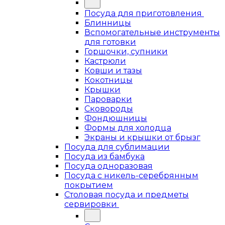
Посуда для приготовления
Блинницы
Вспомогательные инструменты
для готовки
Горшочки, супники
Кастрюли
Ковши и тазы
Кокотницы
Крышки
Пароварки
Сковороды
Фондюшницы
Формы для холодца
Экраны и крышки от брызг
Посуда для сублимации
Посуда из бамбука
Посуда одноразовая
Посуда с никель-серебрянным
покрытием
Столовая посуда и предметы
сервировки