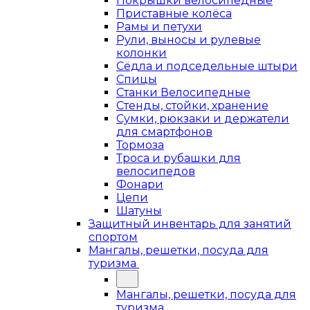
Покрышки велосипедные
Приставные колёса
Рамы и петухи
Рули, выносы и рулевые
колонки
Сёдла и подседельные штыри
Спицы
Станки Велосипедные
Стенды, стойки, хранение
Сумки, рюкзаки и держатели
для смартфонов
Тормоза
Троса и рубашки для
велосипедов
Фонари
Цепи
Шатуны
Защитный инвентарь для занятий
спортом
Мангалы, решетки, посуда для
туризма
Мангалы, решетки, посуда для
туризма