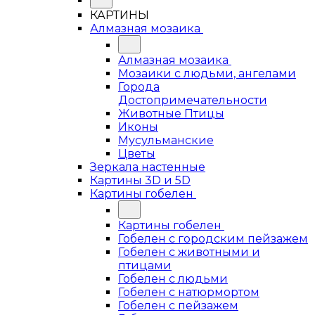
КАРТИНЫ
Алмазная мозаика
Алмазная мозаика
Мозаики с людьми, ангелами
Города
Достопримечательности
Животные Птицы
Иконы
Мусульманские
Цветы
Зеркала настенные
Картины 3D и 5D
Картины гобелен
Картины гобелен
Гобелен с городским пейзажем
Гобелен с животными и
птицами
Гобелен с людьми
Гобелен с натюрмортом
Гобелен с пейзажем