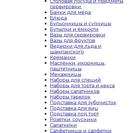
Столовая посуда и предметы
сервировки
Банки для мёда
Блюда
Бульонницы и супницы
Бутылки и ёмкости
Вазы для сервировки
Вазы для фруктов
Ведерки для льда и
шампанского
Креманки
Маслёнки, икорницы,
паштетницы
Менажницы
Наборы для специй
Наборы для торта и кекса
Наборы салатников
Наборы тарелок
Подставка для зубочисток
Подставка для яиц
Подставка под торт
Розетки, соусники
Салатники
Салфетницы и салфетки