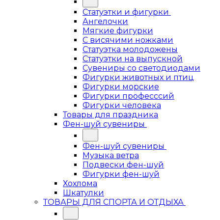
Статуэтки и фигурки
Ангелочки
Мягкие фигурки
С висячими ножками
Статуэтка молодожены
Статуэтки на выпускной
Сувениры со светодиодами
Фигурки животных и птиц
Фигурки морские
Фигурки професссий
Фигурки человека
Товары для праздника
Фен-шуй сувениры
Фен-шуй сувениры
Музыка ветра
Подвески фен-шуй
Фигурки фен-шуй
Хохлома
Шкатулки
ТОВАРЫ ДЛЯ СПОРТА И ОТДЫХА