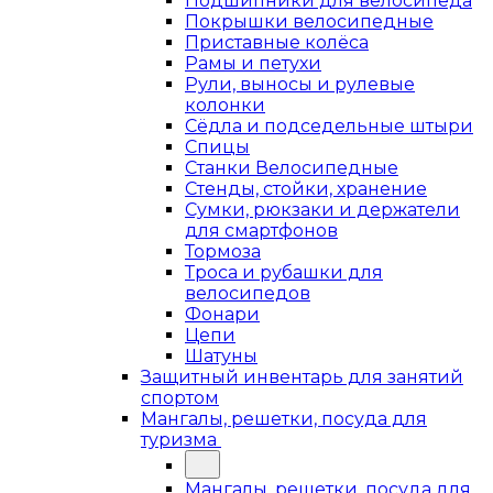
Подшипники для велосипеда
Покрышки велосипедные
Приставные колёса
Рамы и петухи
Рули, выносы и рулевые
колонки
Сёдла и подседельные штыри
Спицы
Станки Велосипедные
Стенды, стойки, хранение
Сумки, рюкзаки и держатели
для смартфонов
Тормоза
Троса и рубашки для
велосипедов
Фонари
Цепи
Шатуны
Защитный инвентарь для занятий
спортом
Мангалы, решетки, посуда для
туризма
Мангалы, решетки, посуда для