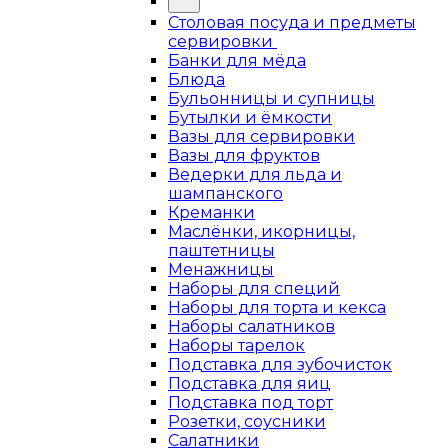
Столовая посуда и предметы
сервировки
Банки для мёда
Блюда
Бульонницы и супницы
Бутылки и ёмкости
Вазы для сервировки
Вазы для фруктов
Ведерки для льда и
шампанского
Креманки
Маслёнки, икорницы,
паштетницы
Менажницы
Наборы для специй
Наборы для торта и кекса
Наборы салатников
Наборы тарелок
Подставка для зубочисток
Подставка для яиц
Подставка под торт
Розетки, соусники
Салатники