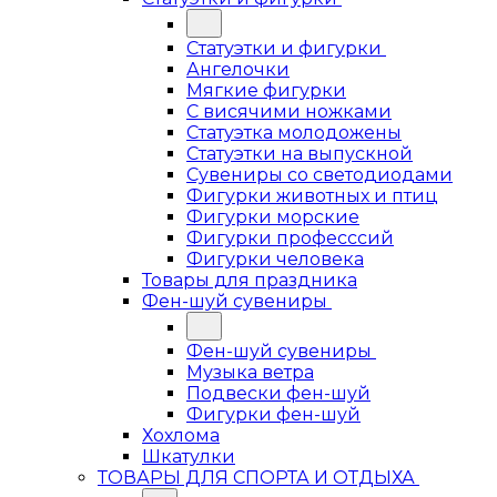
Статуэтки и фигурки
Ангелочки
Мягкие фигурки
С висячими ножками
Статуэтка молодожены
Статуэтки на выпускной
Сувениры со светодиодами
Фигурки животных и птиц
Фигурки морские
Фигурки професссий
Фигурки человека
Товары для праздника
Фен-шуй сувениры
Фен-шуй сувениры
Музыка ветра
Подвески фен-шуй
Фигурки фен-шуй
Хохлома
Шкатулки
ТОВАРЫ ДЛЯ СПОРТА И ОТДЫХА