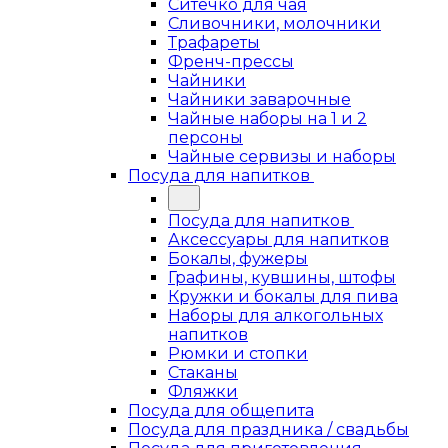
Ситечко для чая
Сливочники, молочники
Трафареты
Френч-прессы
Чайники
Чайники заварочные
Чайные наборы на 1 и 2
персоны
Чайные сервизы и наборы
Посуда для напитков
Посуда для напитков
Аксессуары для напитков
Бокалы, фужеры
Графины, кувшины, штофы
Кружки и бокалы для пива
Наборы для алкогольных
напитков
Рюмки и стопки
Стаканы
Фляжки
Посуда для общепита
Посуда для праздника / свадьбы