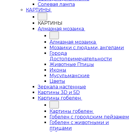
Солевая лампа
КАРТИНЫ
КАРТИНЫ
Алмазная мозаика
Алмазная мозаика
Мозаики с людьми, ангелами
Города
Достопримечательности
Животные Птицы
Иконы
Мусульманские
Цветы
Зеркала настенные
Картины 3D и 5D
Картины гобелен
Картины гобелен
Гобелен с городским пейзажем
Гобелен с животными и
птицами