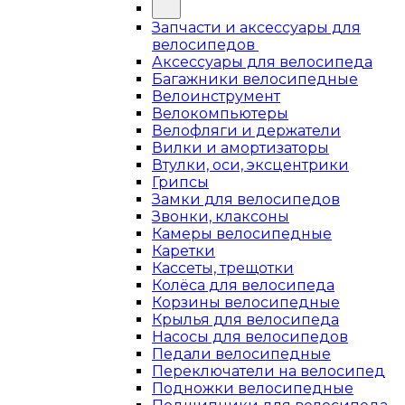
Запчасти и аксессуары для
велосипедов
Аксессуары для велосипеда
Багажники велосипедные
Велоинструмент
Велокомпьютеры
Велофляги и держатели
Вилки и амортизаторы
Втулки, оси, эксцентрики
Грипсы
Замки для велосипедов
Звонки, клаксоны
Камеры велосипедные
Каретки
Кассеты, трещотки
Колёса для велосипеда
Корзины велосипедные
Крылья для велосипеда
Насосы для велосипедов
Педали велосипедные
Переключатели на велосипед
Подножки велосипедные