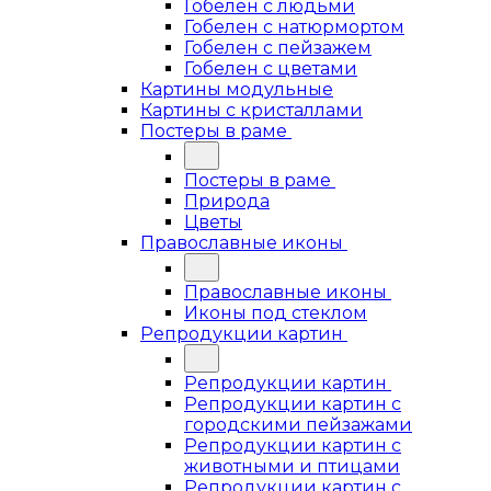
Гобелен с людьми
Гобелен с натюрмортом
Гобелен с пейзажем
Гобелен с цветами
Картины модульные
Картины с кристаллами
Постеры в раме
Постеры в раме
Природа
Цветы
Православные иконы
Православные иконы
Иконы под стеклом
Репродукции картин
Репродукции картин
Репродукции картин с
городскими пейзажами
Репродукции картин с
животными и птицами
Репродукции картин с