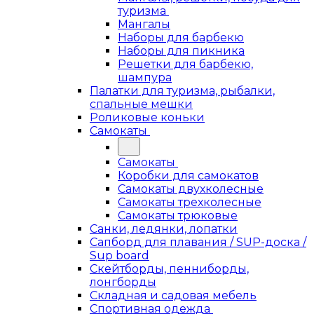
туризма
Мангалы
Наборы для барбекю
Наборы для пикника
Решетки для барбекю,
шампура
Палатки для туризма, рыбалки,
спальные мешки
Роликовые коньки
Самокаты
Самокаты
Коробки для самокатов
Самокаты двухколесные
Самокаты трехколесные
Самокаты трюковые
Санки, ледянки, лопатки
Сапборд для плавания / SUP-доска /
Sup board
Скейтборды, пенниборды,
лонгборды
Складная и садовая мебель
Спортивная одежда