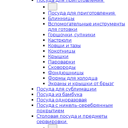
Посуда для приготовления
Посуда для приготовления
Блинницы
Вспомогательные инструменты
для готовки
Горшочки, супники
Кастрюли
Ковши и тазы
Кокотницы
Крышки
Пароварки
Сковороды
Фондюшницы
Формы для холодца
Экраны и крышки от брызг
Посуда для сублимации
Посуда из бамбука
Посуда одноразовая
Посуда с никель-серебрянным
покрытием
Столовая посуда и предметы
сервировки