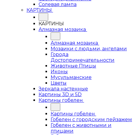
Солевая лампа
КАРТИНЫ
КАРТИНЫ
Алмазная мозаика
Алмазная мозаика
Мозаики с людьми, ангелами
Города
Достопримечательности
Животные Птицы
Иконы
Мусульманские
Цветы
Зеркала настенные
Картины 3D и 5D
Картины гобелен
Картины гобелен
Гобелен с городским пейзажем
Гобелен с животными и
птицами