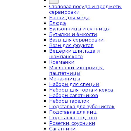
Столовая посуда и предметы
сервировки
Банки для мёда
Блюда
Бульонницы и супницы
Бутылки и ёмкости
Вазы для сервировки
Вазы для фруктов
Ведерки для льда и
шампанского
Креманки
Маслёнки, икорницы,
паштетницы
Менажницы
Наборы для специй
Наборы для торта и кекса
Наборы салатников
Наборы тарелок
Подставка для зубочисток
Подставка для яиц
Подставка под торт
Розетки, соусники
Салатники