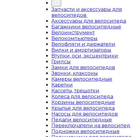
Запчасти и аксессуары для
велосипедов
Аксессуары для велосипеда
Багажники велосипедные
Велоинструмент
Велокомпьютеры
Велофляги и держатели
Вилки и амортизаторы
Втулки, оси, эксцентрики
Грипсы
Замки для велосипедов
Звонки, клаксоны
Камеры велосипедные
Каретки
Кассеты, трещотки
Колёса для велосипеда
Корзины велосипедные
Крылья для велосипеда
Насосы для велосипедов
Педали велосипедные
Переключатели на велосипед
Подножки велосипедные