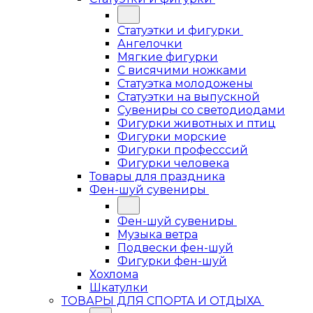
Статуэтки и фигурки
Ангелочки
Мягкие фигурки
С висячими ножками
Статуэтка молодожены
Статуэтки на выпускной
Сувениры со светодиодами
Фигурки животных и птиц
Фигурки морские
Фигурки професссий
Фигурки человека
Товары для праздника
Фен-шуй сувениры
Фен-шуй сувениры
Музыка ветра
Подвески фен-шуй
Фигурки фен-шуй
Хохлома
Шкатулки
ТОВАРЫ ДЛЯ СПОРТА И ОТДЫХА