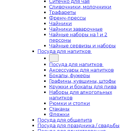
Ситечко для чая
Сливочники, молочники
Трафареты
Френч-прессы
Чайники
Чайники заварочные
Чайные наборы на 1 и 2
персоны
Чайные сервизы и наборы
Посуда для напитков
Посуда для напитков
Аксессуары для напитков
Бокалы, фужеры
Графины, кувшины, штофы
Кружки и бокалы для пива
Наборы для алкогольных
напитков
Рюмки и стопки
Стаканы
Фляжки
Посуда для общепита
Посуда для праздника / свадьбы