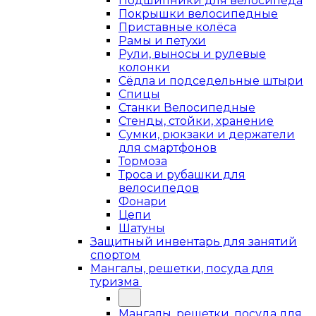
Подшипники для велосипеда
Покрышки велосипедные
Приставные колёса
Рамы и петухи
Рули, выносы и рулевые
колонки
Сёдла и подседельные штыри
Спицы
Станки Велосипедные
Стенды, стойки, хранение
Сумки, рюкзаки и держатели
для смартфонов
Тормоза
Троса и рубашки для
велосипедов
Фонари
Цепи
Шатуны
Защитный инвентарь для занятий
спортом
Мангалы, решетки, посуда для
туризма
Мангалы, решетки, посуда для