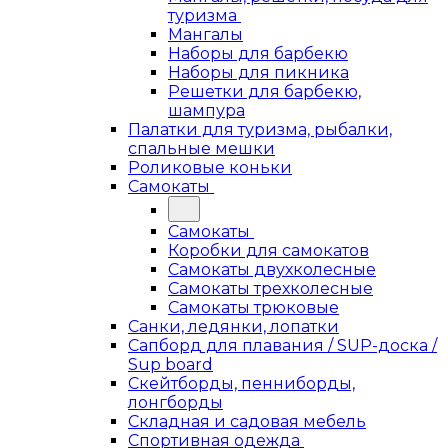
туризма
Мангалы
Наборы для барбекю
Наборы для пикника
Решетки для барбекю,
шампура
Палатки для туризма, рыбалки,
спальные мешки
Роликовые коньки
Самокаты
Самокаты
Коробки для самокатов
Самокаты двухколесные
Самокаты трехколесные
Самокаты трюковые
Санки, ледянки, лопатки
Сапборд для плавания / SUP-доска /
Sup board
Скейтборды, пенниборды,
лонгборды
Складная и садовая мебель
Спортивная одежда