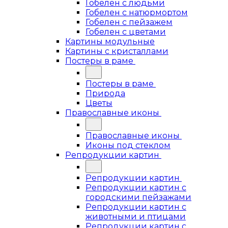
Гобелен с людьми
Гобелен с натюрмортом
Гобелен с пейзажем
Гобелен с цветами
Картины модульные
Картины с кристаллами
Постеры в раме
Постеры в раме
Природа
Цветы
Православные иконы
Православные иконы
Иконы под стеклом
Репродукции картин
Репродукции картин
Репродукции картин с
городскими пейзажами
Репродукции картин с
животными и птицами
Репродукции картин с