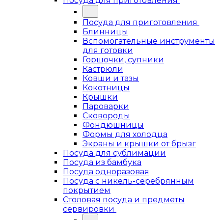
Посуда для приготовления
Посуда для приготовления
Блинницы
Вспомогательные инструменты
для готовки
Горшочки, супники
Кастрюли
Ковши и тазы
Кокотницы
Крышки
Пароварки
Сковороды
Фондюшницы
Формы для холодца
Экраны и крышки от брызг
Посуда для сублимации
Посуда из бамбука
Посуда одноразовая
Посуда с никель-серебрянным
покрытием
Столовая посуда и предметы
сервировки