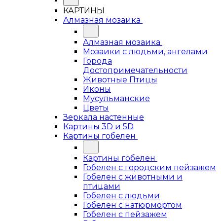
КАРТИНЫ
Алмазная мозаика
Алмазная мозаика
Мозаики с людьми, ангелами
Города
Достопримечательности
Животные Птицы
Иконы
Мусульманские
Цветы
Зеркала настенные
Картины 3D и 5D
Картины гобелен
Картины гобелен
Гобелен с городским пейзажем
Гобелен с животными и
птицами
Гобелен с людьми
Гобелен с натюрмортом
Гобелен с пейзажем