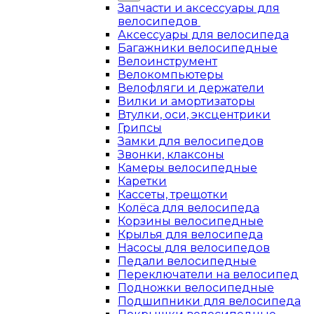
Запчасти и аксессуары для
велосипедов
Аксессуары для велосипеда
Багажники велосипедные
Велоинструмент
Велокомпьютеры
Велофляги и держатели
Вилки и амортизаторы
Втулки, оси, эксцентрики
Грипсы
Замки для велосипедов
Звонки, клаксоны
Камеры велосипедные
Каретки
Кассеты, трещотки
Колёса для велосипеда
Корзины велосипедные
Крылья для велосипеда
Насосы для велосипедов
Педали велосипедные
Переключатели на велосипед
Подножки велосипедные
Подшипники для велосипеда