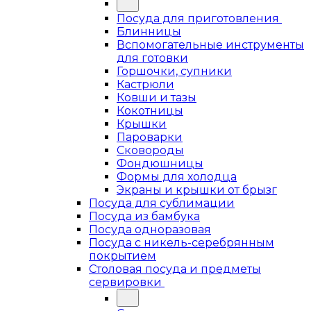
Посуда для приготовления
Блинницы
Вспомогательные инструменты
для готовки
Горшочки, супники
Кастрюли
Ковши и тазы
Кокотницы
Крышки
Пароварки
Сковороды
Фондюшницы
Формы для холодца
Экраны и крышки от брызг
Посуда для сублимации
Посуда из бамбука
Посуда одноразовая
Посуда с никель-серебрянным
покрытием
Столовая посуда и предметы
сервировки