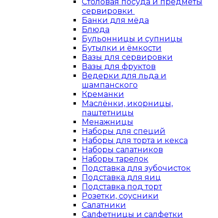
Столовая посуда и предметы
сервировки
Банки для мёда
Блюда
Бульонницы и супницы
Бутылки и ёмкости
Вазы для сервировки
Вазы для фруктов
Ведерки для льда и
шампанского
Креманки
Маслёнки, икорницы,
паштетницы
Менажницы
Наборы для специй
Наборы для торта и кекса
Наборы салатников
Наборы тарелок
Подставка для зубочисток
Подставка для яиц
Подставка под торт
Розетки, соусники
Салатники
Салфетницы и салфетки