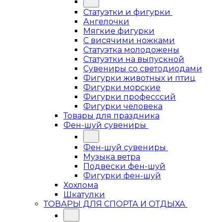
Статуэтки и фигурки
Ангелочки
Мягкие фигурки
С висячими ножками
Статуэтка молодожены
Статуэтки на выпускной
Сувениры со светодиодами
Фигурки животных и птиц
Фигурки морские
Фигурки професссий
Фигурки человека
Товары для праздника
Фен-шуй сувениры
Фен-шуй сувениры
Музыка ветра
Подвески фен-шуй
Фигурки фен-шуй
Хохлома
Шкатулки
ТОВАРЫ ДЛЯ СПОРТА И ОТДЫХА