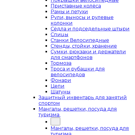
Покрышки велосипедные
Приставные колёса
Рамы и петухи
Рули, выносы и рулевые
колонки
Сёдла и подседельные штыри
Спицы
Станки Велосипедные
Стенды, стойки, хранение
Сумки, рюкзаки и держатели
для смартфонов
Тормоза
Троса и рубашки для
велосипедов
Фонари
Цепи
Шатуны
Защитный инвентарь для занятий
спортом
Мангалы, решетки, посуда для
туризма
Мангалы, решетки, посуда для
туризма