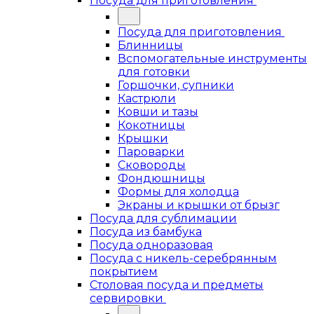
Посуда для приготовления
Посуда для приготовления
Блинницы
Вспомогательные инструменты
для готовки
Горшочки, супники
Кастрюли
Ковши и тазы
Кокотницы
Крышки
Пароварки
Сковороды
Фондюшницы
Формы для холодца
Экраны и крышки от брызг
Посуда для сублимации
Посуда из бамбука
Посуда одноразовая
Посуда с никель-серебрянным
покрытием
Столовая посуда и предметы
сервировки