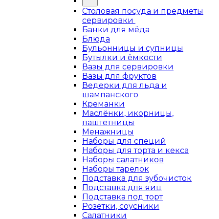
Столовая посуда и предметы
сервировки
Банки для мёда
Блюда
Бульонницы и супницы
Бутылки и ёмкости
Вазы для сервировки
Вазы для фруктов
Ведерки для льда и
шампанского
Креманки
Маслёнки, икорницы,
паштетницы
Менажницы
Наборы для специй
Наборы для торта и кекса
Наборы салатников
Наборы тарелок
Подставка для зубочисток
Подставка для яиц
Подставка под торт
Розетки, соусники
Салатники