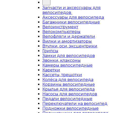
Запчасти и аксессуары для
велосипедов
Аксессуары для велосипеда
Багажники велосипедные
Велоинструмент
Велокомпьютеры
Велофляги и держатели
Вилки и амортизаторы
Втулки, оси, эксцентрики
Грипсы
Замки для велосипедов
Звонки, клаксоны
Камеры велосипедные
Каретки
Кассеты, трещотки
Колёса для велосипеда
Корзины велосипедные
Крылья для велосипеда
Насосы для велосипедов
Педали велосипедные
Переключатели на велосипед
Подножки велосипедные