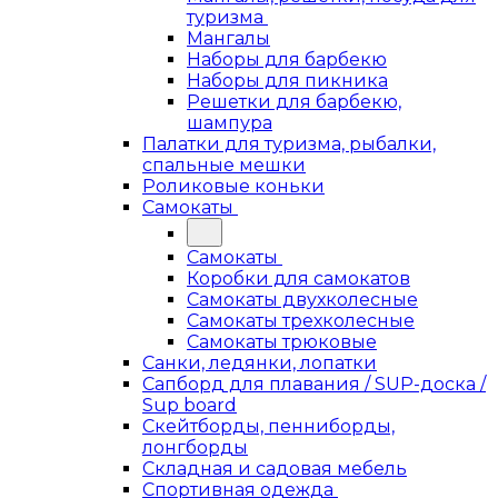
туризма
Мангалы
Наборы для барбекю
Наборы для пикника
Решетки для барбекю,
шампура
Палатки для туризма, рыбалки,
спальные мешки
Роликовые коньки
Самокаты
Самокаты
Коробки для самокатов
Самокаты двухколесные
Самокаты трехколесные
Самокаты трюковые
Санки, ледянки, лопатки
Сапборд для плавания / SUP-доска /
Sup board
Скейтборды, пенниборды,
лонгборды
Складная и садовая мебель
Спортивная одежда