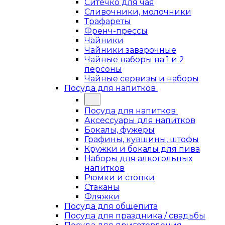
Ситечко для чая
Сливочники, молочники
Трафареты
Френч-прессы
Чайники
Чайники заварочные
Чайные наборы на 1 и 2
персоны
Чайные сервизы и наборы
Посуда для напитков
Посуда для напитков
Аксессуары для напитков
Бокалы, фужеры
Графины, кувшины, штофы
Кружки и бокалы для пива
Наборы для алкогольных
напитков
Рюмки и стопки
Стаканы
Фляжки
Посуда для общепита
Посуда для праздника / свадьбы