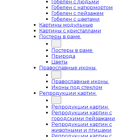
Гобелен с людьми
Гобелен с натюрмортом
Гобелен с пейзажем
Гобелен с цветами
Картины модульные
Картины с кристаллами
Постеры в раме
Постеры в раме
Природа
Цветы
Православные иконы
Православные иконы
Иконы под стеклом
Репродукции картин
Репродукции картин
Репродукции картин с
городскими пейзажами
Репродукции картин с
животными и птицами
Репродукции картин с