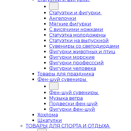
Статуэтки и фигурки
Ангелочки
Мягкие фигурки
С висячими ножками
Статуэтка молодожены
Статуэтки на выпускной
Сувениры со светодиодами
Фигурки животных и птиц
Фигурки морские
Фигурки професссий
Фигурки человека
Товары для праздника
Фен-шуй сувениры
Фен-шуй сувениры
Музыка ветра
Подвески фен-шуй
Фигурки фен-шуй
Хохлома
Шкатулки
ТОВАРЫ ДЛЯ СПОРТА И ОТДЫХА