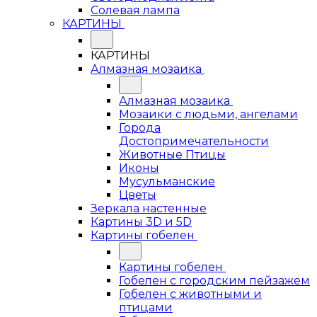
Солевая лампа
КАРТИНЫ
КАРТИНЫ
Алмазная мозаика
Алмазная мозаика
Мозаики с людьми, ангелами
Города
Достопримечательности
Животные Птицы
Иконы
Мусульманские
Цветы
Зеркала настенные
Картины 3D и 5D
Картины гобелен
Картины гобелен
Гобелен с городским пейзажем
Гобелен с животными и
птицами