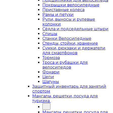
Подшипники для велосипеда
Покрышки велосипедные
Приставные колёса
Рамы и петухи
Рули, выносы и рулевые
колонки
Сёдла и подседельные штыри
Спицы
Станки Велосипедные
Стенды, стойки, хранение
Сумки, рюкзаки и держатели
для смартфонов
Тормоза
Троса и рубашки для
велосипедов
Фонари
Цепи
Шатуны
Защитный инвентарь для занятий
спортом
Мангалы, решетки, посуда для
туризма
Мангалы, решетки, посуда для