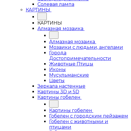
Солевая лампа
КАРТИНЫ
КАРТИНЫ
Алмазная мозаика
Алмазная мозаика
Мозаики с людьми, ангелами
Города
Достопримечательности
Животные Птицы
Иконы
Мусульманские
Цветы
Зеркала настенные
Картины 3D и 5D
Картины гобелен
Картины гобелен
Гобелен с городским пейзажем
Гобелен с животными и
птицами