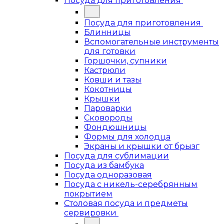
Посуда для приготовления
Посуда для приготовления
Блинницы
Вспомогательные инструменты
для готовки
Горшочки, супники
Кастрюли
Ковши и тазы
Кокотницы
Крышки
Пароварки
Сковороды
Фондюшницы
Формы для холодца
Экраны и крышки от брызг
Посуда для сублимации
Посуда из бамбука
Посуда одноразовая
Посуда с никель-серебрянным
покрытием
Столовая посуда и предметы
сервировки