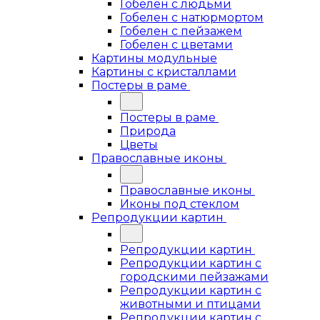
Гобелен с людьми
Гобелен с натюрмортом
Гобелен с пейзажем
Гобелен с цветами
Картины модульные
Картины с кристаллами
Постеры в раме
Постеры в раме
Природа
Цветы
Православные иконы
Православные иконы
Иконы под стеклом
Репродукции картин
Репродукции картин
Репродукции картин с
городскими пейзажами
Репродукции картин с
животными и птицами
Репродукции картин с