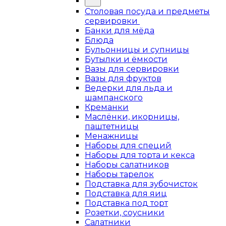
Столовая посуда и предметы
сервировки
Банки для мёда
Блюда
Бульонницы и супницы
Бутылки и ёмкости
Вазы для сервировки
Вазы для фруктов
Ведерки для льда и
шампанского
Креманки
Маслёнки, икорницы,
паштетницы
Менажницы
Наборы для специй
Наборы для торта и кекса
Наборы салатников
Наборы тарелок
Подставка для зубочисток
Подставка для яиц
Подставка под торт
Розетки, соусники
Салатники