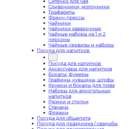
Ситечко для чая
Сливочники, молочники
Трафареты
Френч-прессы
Чайники
Чайники заварочные
Чайные наборы на 1 и 2
персоны
Чайные сервизы и наборы
Посуда для напитков
Посуда для напитков
Аксессуары для напитков
Бокалы, фужеры
Графины, кувшины, штофы
Кружки и бокалы для пива
Наборы для алкогольных
напитков
Рюмки и стопки
Стаканы
Фляжки
Посуда для общепита
Посуда для праздника / свадьбы