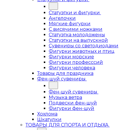
Статуэтки и фигурки
Ангелочки
Мягкие фигурки
С висячими ножками
Статуэтка молодожены
Статуэтки на выпускной
Сувениры со светодиодами
Фигурки животных и птиц
Фигурки морские
Фигурки професссий
Фигурки человека
Товары для праздника
Фен-шуй сувениры
Фен-шуй сувениры
Музыка ветра
Подвески фен-шуй
Фигурки фен-шуй
Хохлома
Шкатулки
ТОВАРЫ ДЛЯ СПОРТА И ОТДЫХА