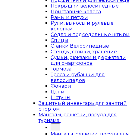
Подшипники для велосипеда
Покрышки велосипедные
Приставные колёса
Рамы и петухи
Рули, выносы и рулевые
колонки
Сёдла и подседельные штыри
Спицы
Станки Велосипедные
Стенды, стойки, хранение
Сумки, рюкзаки и держатели
для смартфонов
Тормоза
Троса и рубашки для
велосипедов
Фонари
Цепи
Шатуны
Защитный инвентарь для занятий
спортом
Мангалы, решетки, посуда для
туризма
Мангалы, решетки, посуда для