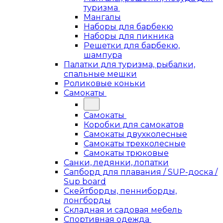
туризма
Мангалы
Наборы для барбекю
Наборы для пикника
Решетки для барбекю,
шампура
Палатки для туризма, рыбалки,
спальные мешки
Роликовые коньки
Самокаты
Самокаты
Коробки для самокатов
Самокаты двухколесные
Самокаты трехколесные
Самокаты трюковые
Санки, ледянки, лопатки
Сапборд для плавания / SUP-доска /
Sup board
Скейтборды, пенниборды,
лонгборды
Складная и садовая мебель
Спортивная одежда