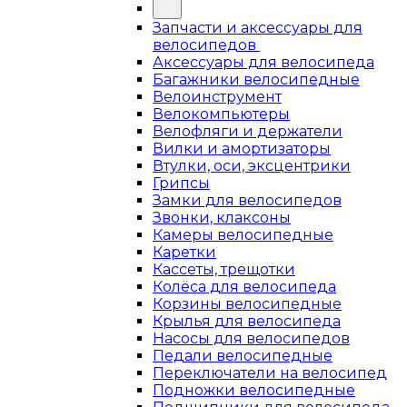
Запчасти и аксессуары для
велосипедов
Аксессуары для велосипеда
Багажники велосипедные
Велоинструмент
Велокомпьютеры
Велофляги и держатели
Вилки и амортизаторы
Втулки, оси, эксцентрики
Грипсы
Замки для велосипедов
Звонки, клаксоны
Камеры велосипедные
Каретки
Кассеты, трещотки
Колёса для велосипеда
Корзины велосипедные
Крылья для велосипеда
Насосы для велосипедов
Педали велосипедные
Переключатели на велосипед
Подножки велосипедные