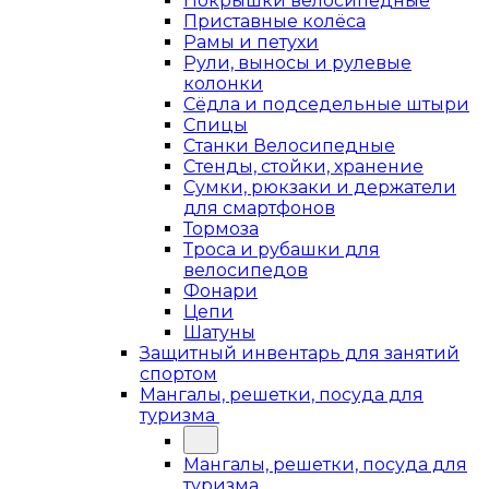
Покрышки велосипедные
Приставные колёса
Рамы и петухи
Рули, выносы и рулевые
колонки
Сёдла и подседельные штыри
Спицы
Станки Велосипедные
Стенды, стойки, хранение
Сумки, рюкзаки и держатели
для смартфонов
Тормоза
Троса и рубашки для
велосипедов
Фонари
Цепи
Шатуны
Защитный инвентарь для занятий
спортом
Мангалы, решетки, посуда для
туризма
Мангалы, решетки, посуда для
туризма