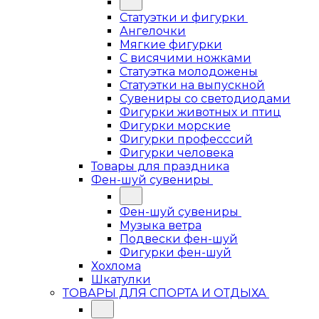
Статуэтки и фигурки
Ангелочки
Мягкие фигурки
С висячими ножками
Статуэтка молодожены
Статуэтки на выпускной
Сувениры со светодиодами
Фигурки животных и птиц
Фигурки морские
Фигурки професссий
Фигурки человека
Товары для праздника
Фен-шуй сувениры
Фен-шуй сувениры
Музыка ветра
Подвески фен-шуй
Фигурки фен-шуй
Хохлома
Шкатулки
ТОВАРЫ ДЛЯ СПОРТА И ОТДЫХА