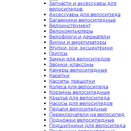
Запчасти и аксессуары для
велосипедов
Аксессуары для велосипеда
Багажники велосипедные
Велоинструмент
Велокомпьютеры
Велофляги и держатели
Вилки и амортизаторы
Втулки, оси, эксцентрики
Грипсы
Замки для велосипедов
Звонки, клаксоны
Камеры велосипедные
Каретки
Кассеты, трещотки
Колёса для велосипеда
Корзины велосипедные
Крылья для велосипеда
Насосы для велосипедов
Педали велосипедные
Переключатели на велосипед
Подножки велосипедные
Подшипники для велосипеда