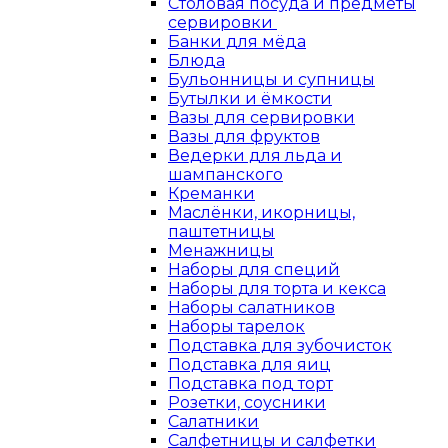
Столовая посуда и предметы
сервировки
Банки для мёда
Блюда
Бульонницы и супницы
Бутылки и ёмкости
Вазы для сервировки
Вазы для фруктов
Ведерки для льда и
шампанского
Креманки
Маслёнки, икорницы,
паштетницы
Менажницы
Наборы для специй
Наборы для торта и кекса
Наборы салатников
Наборы тарелок
Подставка для зубочисток
Подставка для яиц
Подставка под торт
Розетки, соусники
Салатники
Салфетницы и салфетки