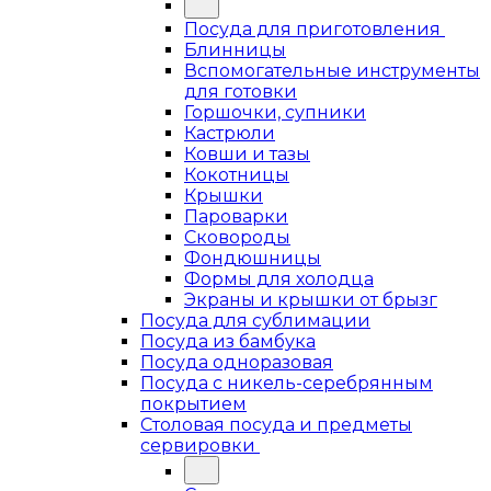
Посуда для приготовления
Блинницы
Вспомогательные инструменты
для готовки
Горшочки, супники
Кастрюли
Ковши и тазы
Кокотницы
Крышки
Пароварки
Сковороды
Фондюшницы
Формы для холодца
Экраны и крышки от брызг
Посуда для сублимации
Посуда из бамбука
Посуда одноразовая
Посуда с никель-серебрянным
покрытием
Столовая посуда и предметы
сервировки