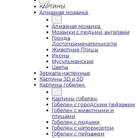
КАРТИНЫ
Алмазная мозаика
Алмазная мозаика
Мозаики с людьми, ангелами
Города
Достопримечательности
Животные Птицы
Иконы
Мусульманские
Цветы
Зеркала настенные
Картины 3D и 5D
Картины гобелен
Картины гобелен
Гобелен с городским пейзажем
Гобелен с животными и
птицами
Гобелен с людьми
Гобелен с натюрмортом
Гобелен с пейзажем